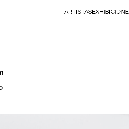
ARTISTAS
EXHIBICION
in
5