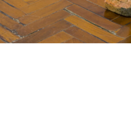
DIRECCIÓN
Bolivar 430, Piso 2
San Telmo, CABA
Argentina, C1066
HORARIOS
Jueves a sábado 16-20hs
Agendar cita para otros días y horarios